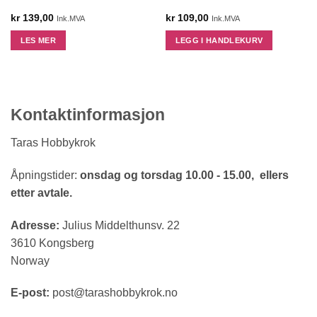
kr
139,00
kr
109,00
Ink.MVA
Ink.MVA
LES MER
LEGG I HANDLEKURV
Kontaktinformasjon
Taras Hobbykrok
Åpningstider:
onsdag og torsdag 10.00 - 15.00, ellers
etter avtale.
Adresse:
Julius Middelthunsv. 22
3610 Kongsberg
Norway
E-post:
post@tarashobbykrok.no