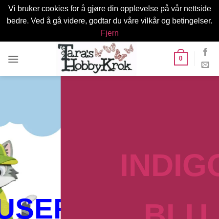
Vi bruker cookies for å gjøre din opplevelse på vår nettside
bedre. Ved å gå videre, godtar du våre vilkår og betingelser.
Fjern
Skip
0
to
content
INDIGO
R
BLU